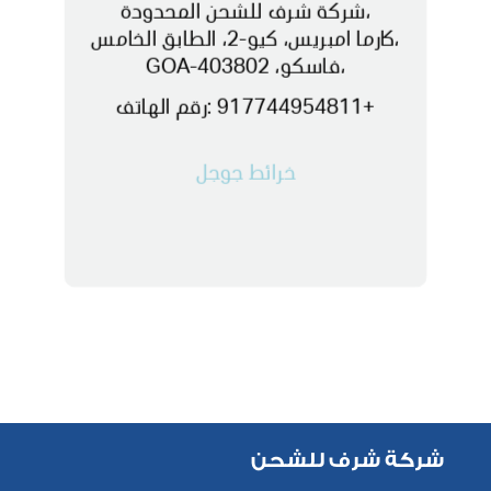
،شركة شرف للشحن المحدودة
،كارما امبريس، كيو-2، الطابق الخامس
،فاسكو، GOA-403802
+917744954811 :رقم الهاتف
خرائط جوجل
شركة شرف للشحن