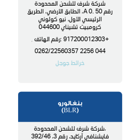
شركة شرف للشحن المحدودة
رقم 50 .0 A، الطابق الأرضي، الطريق
الرئيسي الأول، نيو كولوني
كرومبيت تشيناي 044600
+917200012303 :رقم الهاتف
,
044 2256 0262/22560357
خرائط جوجل
بنغالورو
(BLR)
،شركة شرف للشحن المحدودة
فايشنافي آركايد، رقم 3، 392/46