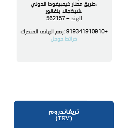
،طريق مطار كيمبيغودا الدولي
،شيكاجالا، بنغالور
الهند – 562157
+919341910910 :رقم الهاتف المتحرك
خرائط جوجل
تريفاندروم
(TRV)