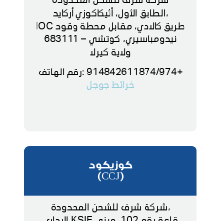
،الطابق الأول، أثيكاكوزي أركايد
طريق كالادي، مقابل محطة وقود IOC
نيدومباسيري، كوتشي – 683111
ولاية كيرلا
+914842611874/974 :رقم الهاتف
خرائط جوجل
كوزيكود
(CCJ)
،شركة شرف للشحن المحدودة
قاعة رقم 102، مبنى KSIE الإداري