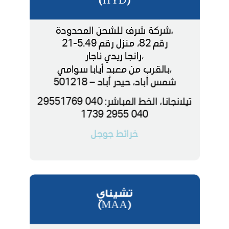
(HYD)
،شركة شرف للشحن المحدودة
رقم 82، منزل رقم 5.49-21
،رانجا ريدي ناجار
،بالقرب من معبد أيابا سوامي
شمس أباد، حيدر أباد – 501218
تيلانجانا، الخط المباشر: 040 29551769
040 2955 1739
خرائط جوجل
تشيناي
(MAA)