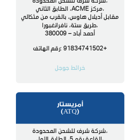
،شركة شرف للشحن المحدودة
،مركز ACME، الطابق الثاني
مقابل أديلال هاوس، بالقرب من مثكالي
،طريق ستة، نافرانغبورا
أحمد أباد – 380009
+91834741502 :رقم الهاتف
خرائط جوجل
أمريستار
(ATQ)
،شركة شرف للشحن المحدودة
،القاعة رقم 5، الطابق الأول