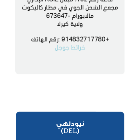
مجمع الشحن الجوي في مطار كاليكوت
مالابورام -673647
ولاية كيرلا
+914832717780 :رقم الهاتف
خرائط جوجل
نيودلهي
(DEL)