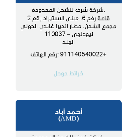
،شركة شرف للشحن المحدودة
قاعة رقم 6، مبنى الاستيراد رقم 2
مجمع الشحن، مطار انديرا غاندي الدولي
نيودلهي – 110037
الهند
+911140540022 :رقم الهاتف
خرائط جوجل
أحمد أباد
(AMD)