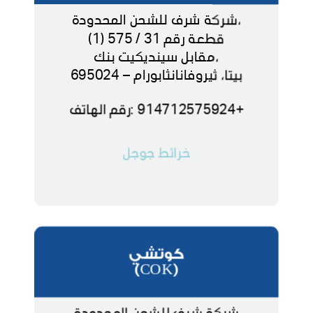
،شركة شرف للشحن المحدودة
قطعة رقم 31 / 575 (1)
،مقابل سينديكيت بنك
بيتا، ثيروفانانثابورام – 695024
+914712575924 :رقم الهاتف
خرائط جوجل
كوتشي
(COK)
شركة شرف للشحن المحدودة