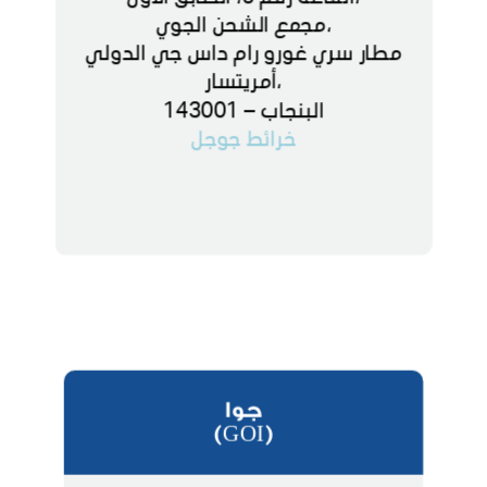
،مجمع الشحن الجوي
مطار سري غورو رام داس جي الدولي
،أمريتسار
البنجاب – 143001
خرائط جوجل
جوا
(GOI)